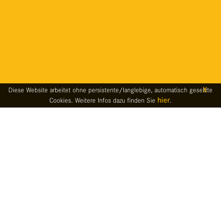
X
Diese Website arbeitet ohne persistente/langlebige, automatisch gesetzte
hier
Cookies. Weitere Infos dazu finden Sie
.
Profil
VMT steht für angewandte Expertise
im Bereich Geomatik – in der
Industrieproduktion und im